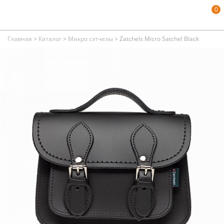
0
Главная
>
Каталог
>
Микро сэтчелы
>
Zatchels Micro Satchel Black