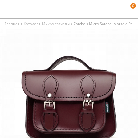
0
Главная
>
Каталог
>
Микро сэтчелы
>
Zatchels Micro Satchel Marsala Red