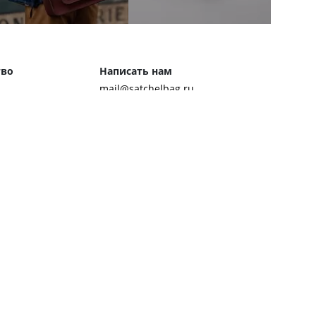
тво
Написать нам
mail@satchelbag.ru
Мы в соцсетях
Способы оплаты
ок сэтчел
чник