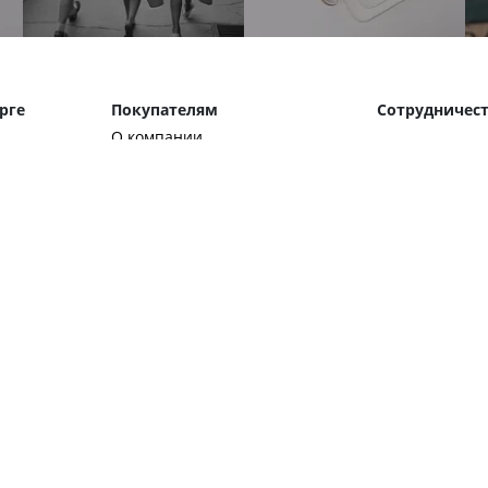
рге
Покупателям
Сотрудничес
О компании
 20
SALE
Акции
:00
Блог
Политика конфиденциальности
026 Satchelbag — интернет-магазин английских сум
 копировании информации с сайта обязательна активная ссылка на исто