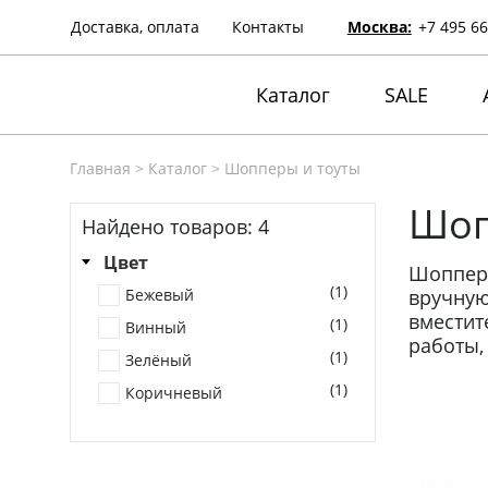
Доставка, оплата
Контакты
Москва:
+7 495 66
Каталог
SALE
Главная
>
Каталог
>
Шопперы и тоуты
Шоп
Найдено товаров:
4
Цвет
Шопперы
(1)
Бежевый
вручную
вместит
(1)
Винный
работы,
(1)
Зелёный
(1)
Коричневый