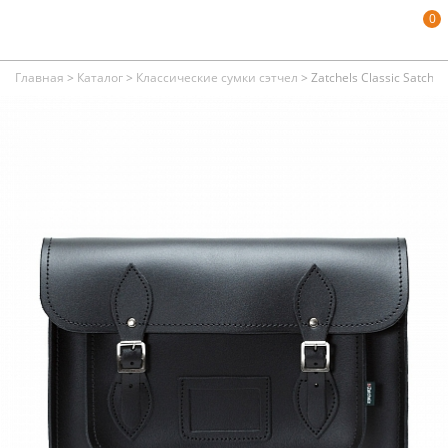
0
Главная
>
Каталог
>
Классические сумки сэтчел
>
Zatchels Classic Satchel