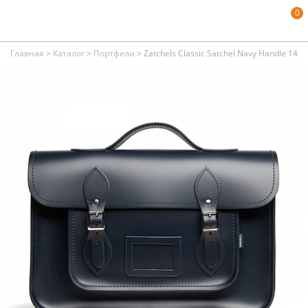
0
Главная
>
Каталог
>
Портфели
>
Zatchels Classic Satchel Navy Handle 14.5-