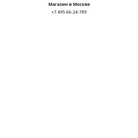
Магазин в Москве
+7 495 66-24-789
ул. Льва Толстого, д. 23/7, стр. 3
пн-пт: 11:00–21:00
выходные: 11:00–19:00
Магазин в Петербурге
+7 812 313-27-54
ул. Миргородская, д. 20
пн-пт: 11:00–21:00
выходные: 11:00–20:00
Покупателям
О компании
SALE
Акции
Блог